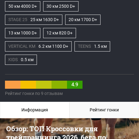
50 км 4000 D+
30 км 2500 D+
STAGE 25
25 км 1630 D+
20 км 1700 D+
13 км 1000 D+
12 км 820 D+
VERTICAL КМ
6.2 км 1100 D+
TEENS
1.5 км
KIDS
0.5 км
4.9
Рейтинг гонки по 9 отзывам
Информация
Рейтинг гонки
Обзор: ТОП Кроссовки для
трейлраннинга 2026, бега по