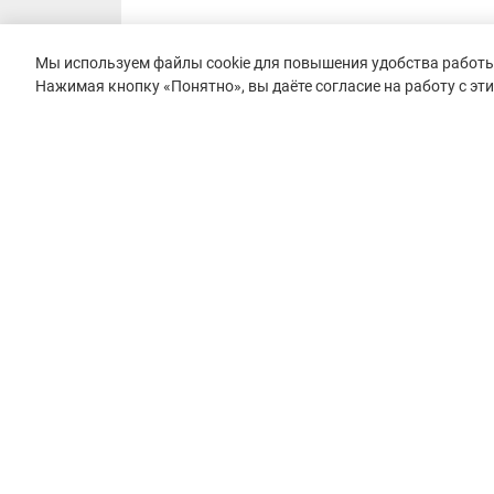
Мы используем файлы cookie для повышения удобства работы 
Нажимая кнопку «Понятно», вы даёте согласие на работу с эт
© 2015–2026 mountain-race.ru
Полное или частичное копирование материалов сайта «mo
только при обязательном указании источника и прямой с
материал.