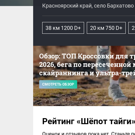
Красноярский край, село Бархатово
38 км 1200 D+
20 км 750 D+
2
Обзор: ТОП Кроссовки для 
2026, бега по пересеченной
скайраннинга и ультра-тре
СМОТРЕТЬ ОБЗОР
Рейтинг «Шёпот тайги
Оценок и отзывов пока нет. Станьте 