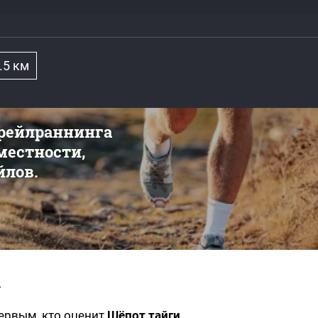
.5 км
трейлраннинга
 местности,
йлов.
»
первым, кто оценит
Шёпот тайги