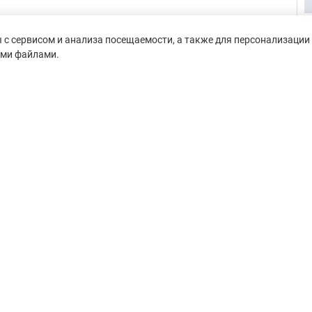
с сервисом и анализа посещаемости, а также для персонализации 
ими файлами.
untain-race.ru» разрешено
сылки на исходный