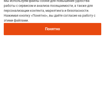
Мы используем файлы cookie для повышения удобства
работы с сервисом и анализа посещаемости, а также для
персонализации контента, маркетинга и безопасности.
Нажимая кнопку «Понятно», вы даёте согласие на работу с
Рекомендуем
этими файлами.
Все гонки
Непромокаемые кроссовки для бега зимой и
Серия Алга-трейл
трейлраннинга 2026. Для города и
Понятно
бездорожья - с мембраной и шипами
Политика конфиденциальности
© 2015–2026 mountain-race.ru
Полное или частичное копирование материалов сайта «mountain-race.ru»
разрешено только при обязательном указании источника и прямой
ссылки на исходный материал.