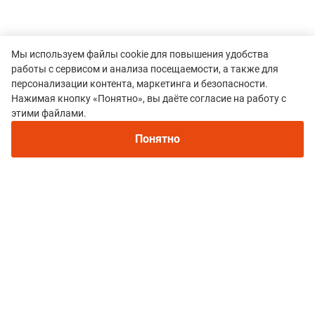
Мы используем файлы cookie для повышения удобства
работы с сервисом и анализа посещаемости, а также для
персонализации контента, маркетинга и безопасности.
Нажимая кнопку «Понятно», вы даёте согласие на работу с
этими файлами.
Понятно
Все гонки
Скоростное восхождение на пик Хулугайша
Политика конфиденциальности
© 2015–2026 mountain-race.ru
Полное или частичное копирование материалов сайта «mountain-race.ru»
разрешено только при обязательном указании источника и прямой