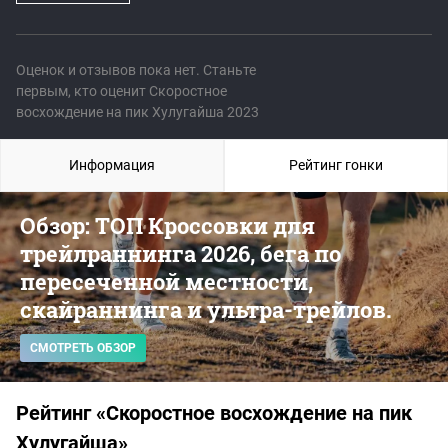
Оценок и отзывов пока нет. Станьте
первым, кто оценит Скоростное
восхождение на пик Хулугайша 2023
Информация
Рейтинг гонки
Обзор: ТОП Кроссовки для
трейлраннинга 2026, бега по
пересеченной местности,
скайраннинга и ультра-трейлов.
СМОТРЕТЬ ОБЗОР
Рейтинг «Скоростное восхождение на пик
Хулугайша»