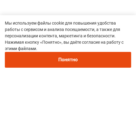
Мы используем файлы cookie для повышения удобства
работы с сервисом и анализа посещаемости, а также для
персонализации контента, маркетинга и безопасности.
Нажимая кнопку «Понятно», вы даёте согласие на работу с
этими файлами.
Понятно
Все гонки
Скоростное восхождение на пик Хулугайша
Политика конфиденциальности
© 2015–2026 mountain-race.ru
Полное или частичное копирование материалов сайта «mountain-race.ru»
разрешено только при обязательном указании источника и прямой