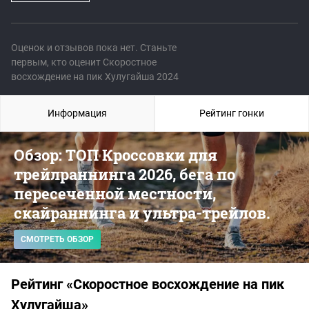
Оценок и отзывов пока нет. Станьте
первым, кто оценит Скоростное
восхождение на пик Хулугайша 2024
Информация
Рейтинг гонки
Обзор: ТОП Кроссовки для
трейлраннинга 2026, бега по
пересеченной местности,
скайраннинга и ультра-трейлов.
СМОТРЕТЬ ОБЗОР
Рейтинг «Скоростное восхождение на пик
Хулугайша»