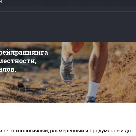
и
трейлраннинга
 местности,
йлов.
мое: технологичный, размеренный и продуманный до