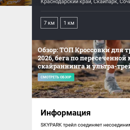
Краснодарский край, Скайпарк, Соч
7 км
1 км
Обзор: ТОП Кроссовки для 
2026, бега по пересеченной
скайраннинга и ультра-тре
СМОТРЕТЬ ОБЗОР
Информация
SKYPARK трейл соединяет несоедини