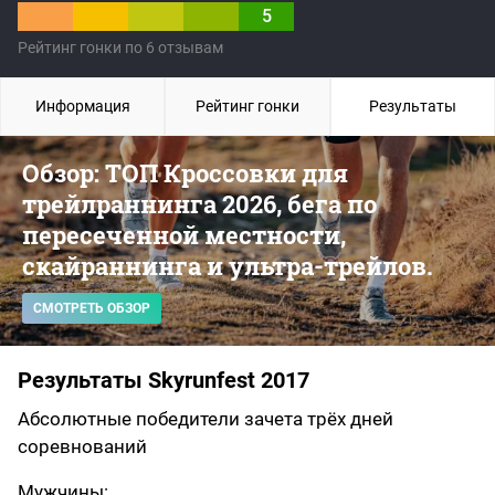
5
Рейтинг гонки по 6 отзывам
Информация
Рейтинг гонки
Результаты
Обзор: ТОП Кроссовки для
трейлраннинга 2026, бега по
пересеченной местности,
скайраннинга и ультра-трейлов.
СМОТРЕТЬ ОБЗОР
Результаты Skyrunfest 2017
Абсолютные победители зачета трёх дней
соревнований
Мужчины: