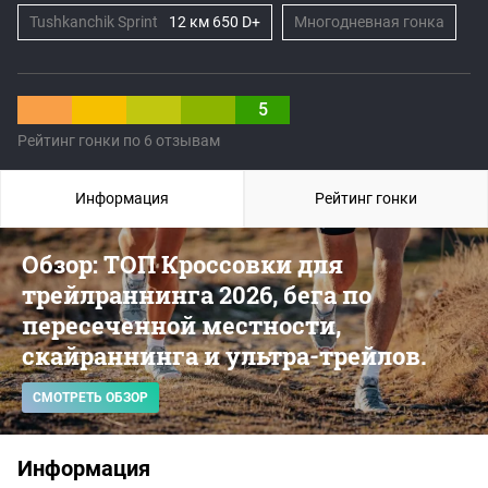
Tushkanchik Sprint
12 км 650 D+
Многодневная гонка
5
Рейтинг гонки по 6 отзывам
Информация
Рейтинг гонки
Обзор: ТОП Кроссовки для
трейлраннинга 2026, бега по
пересеченной местности,
скайраннинга и ультра-трейлов.
СМОТРЕТЬ ОБЗОР
Информация