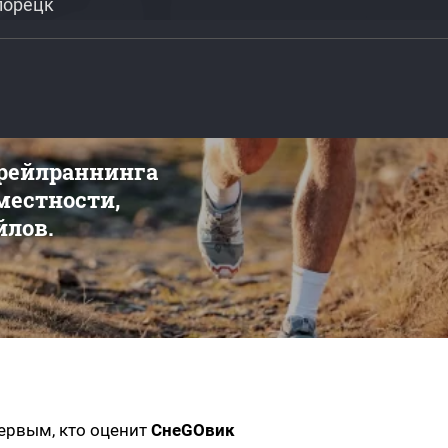
лорецк
трейлраннинга
 местности,
йлов.
первым, кто оценит
СнеGOвик