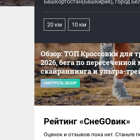
Башкортостан(Башкирия), город Бе
20 км
10 км
Обзор: ТОП Кроссовки для 
2026, бега по пересеченной
скайраннинга и ультра-тре
СМОТРЕТЬ ОБЗОР
Рейтинг «СнеGOвик»
Оценок и отзывов пока нет. Станьте 