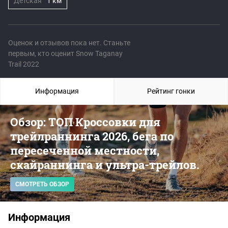
Детская
1 км
Оценок и отзывов пока нет. Станьте
первым, кто оценит Snow Taganay
Trail 2022
Информация
Рейтинг гонки
Обзор: ТОП Кроссовки для
трейлраннинга 2026, бега по
пересеченной местности,
скайраннинга и ультра-трейлов.
СМОТРЕТЬ ОБЗОР
Информация