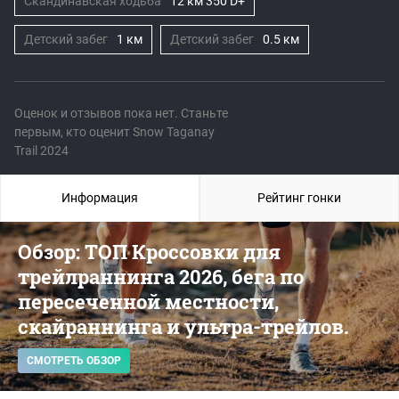
Скандинавская ходьба
12 км 350 D+
Детский забег
1 км
Детский забег
0.5 км
Оценок и отзывов пока нет. Станьте
первым, кто оценит Snow Taganay
Trail 2024
Информация
Рейтинг гонки
Обзор: ТОП Кроссовки для
трейлраннинга 2026, бега по
пересеченной местности,
скайраннинга и ультра-трейлов.
СМОТРЕТЬ ОБЗОР