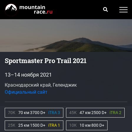
Sportmaster Pro Trail 2021
13–14 ноября 2021
Краснодарский край, Геленджик
Официальный сайт
70К
70 км 3700 D+
iTRA 3
45К
47 км 2500 D+
iTRA 2
25К
25 км 1500 D+
iTRA 1
10К
10 км 800 D+