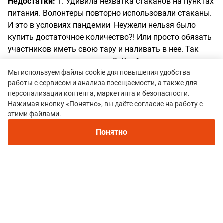
Недостатки:
1. Удивила нехватка стаканов на пунктах
питания. Волонтеры повторно использовали стаканы.
И это в условиях пандемии! Неужели нельзя было
купить достаточное количество?! Или просто обязать
участников иметь свою тару и наливать в нее. Так
делается на многих гонках. 2. Крайне удивило то, что
Мы используем файлы cookie для повышения удобства
через сутки не была снята маркировка! Причем там.
работы с сервисом и анализа посещаемости, а также для
где это можно было сделать силами волонтеров
персонализации контента, маркетинга и безопасности.
стоявших до последнего участника. А именно в 5-10
Нажимая кнопку «Понятно», вы даёте согласие на работу с
Рекомендуем
метрах от пункта питания в пос.Б.Утриш и по всему
этими файлами.
Непромокаемые кроссовки для бега зимой и
поселку Сукко... По лесам - понятно, что нужно время.
трейлраннинга 2026. Для города и
Понятно
Но здесь?! В чем была трудность попросить
бездорожья - с мембраной и шипами
волонтеров уходя забрать маркировку?!
Все гонки
Sportmaster Pro Trail