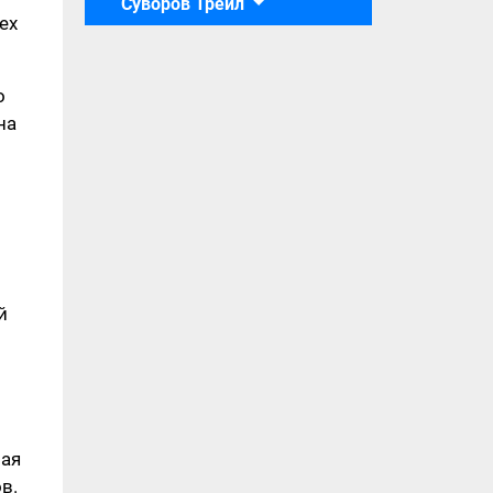
Суворов Трейл
ех
о
на
й
ная
в.