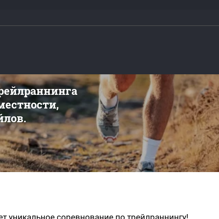
трейлраннинга
 местности,
йлов.
ет уникальное соревнование по трейлраннингу!