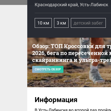
Краснодарский край, Усть-Лабинск
10 км
3 км
детский забег
Обзор: ТОП Кроссовки для 
2026, бега по пересеченной
скайраннинга и ультра-тре
СМОТРЕТЬ ОБЗОР
Информация
В Усть-Лабинске во второй раз пройд