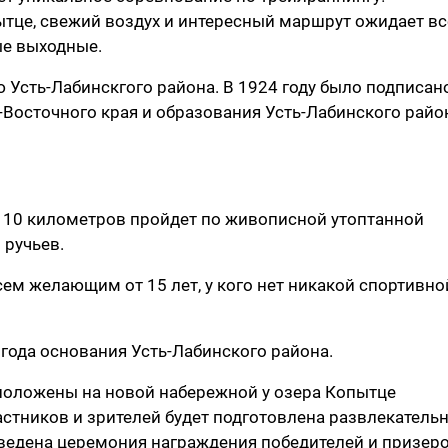
тце, свежий воздух и интересный маршрут ожидает вс
е выходные.
ю Усть-Лабинскгого района. В 1924 году было подписан
Восточного края и образования Усть-Лабинского райо
на 10 километров пройдет по живописной утоптанной
 ручьев.
всем желающим от 15 лет, у кого нет никакой спортивно
ть года основания Усть-Лабинского района.
сположены на новой набережной у озера Копытце
частников и зрителей будет подготовлена развлекатель
оведена церемония награждения победителей и призеро