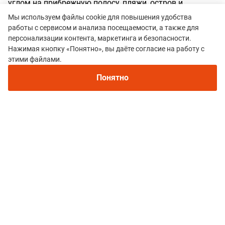
углом на прибрежную полосу, пляжи, остров и
издалека оценить вид на город с моря.
Мы используем файлы cookie для повышения удобства
работы с сервисом и анализа посещаемости, а также для
Недостатки:
Недостатки, они же достоинства - трасса
персонализации контента, маркетинга и безопасности.
требует очень много сил. Особо не разгонишься (ноги
Нажимая кнопку «Понятно», вы даёте согласие на работу с
проваливаются) догнать группу, если отстал крайне
этими файлами.
тяжело.
Понятно
Все гонки
TAIGA TRAIL SERIES
Политика конфиденциальности
© 2015–2026 mountain-race.ru