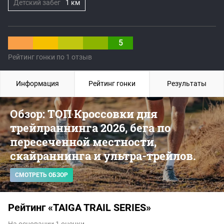
Детский забег
1 км
5
Рейтинг гонки по 1 отзыв
Информация
Рейтинг гонки
Результаты
Обзор: ТОП Кроссовки для
трейлраннинга 2026, бега по
пересеченной местности,
скайраннинга и ультра-трейлов.
СМОТРЕТЬ ОБЗОР
Рейтинг «TAIGA TRAIL SERIES»