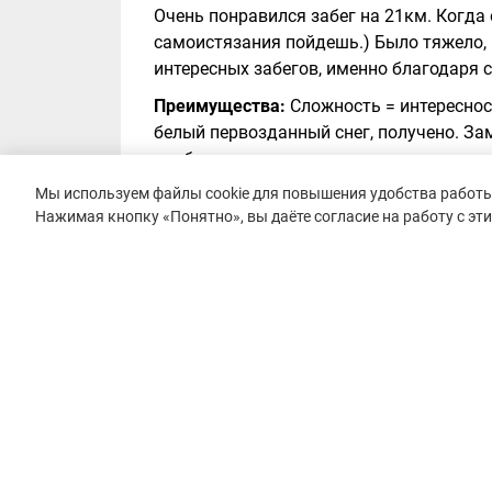
Очень понравился забег на 21км. Когда
самоистязания пойдешь.) Было тяжело,
интересных забегов, именно благодаря 
Преимущества:
Сложность = интереснос
белый первозданный снег, получено. За
прибрежную полосу, пляжи, остров и изд
Мы используем файлы cookie для повышения удобства работы 
Недостатки:
Недостатки, они же достоин
Нажимая кнопку «Понятно», вы даёте согласие на работу с эт
(ноги проваливаются) догнать группу, е
© 2015–2026 mountain-race.ru
Полное или частичное копирование материалов сайта «mo
только при обязательном указании источника и прямой с
материал.