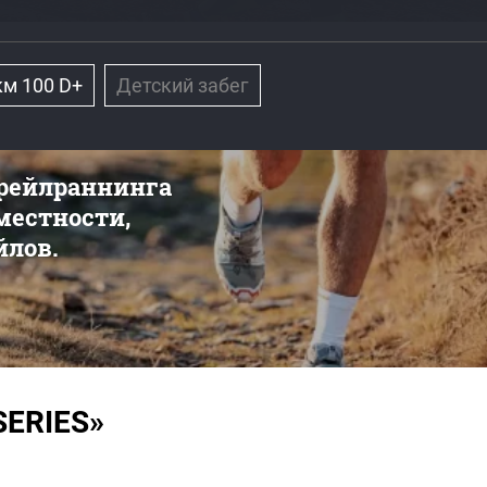
км 100 D+
Детский забег
трейлраннинга
 местности,
йлов.
SERIES»