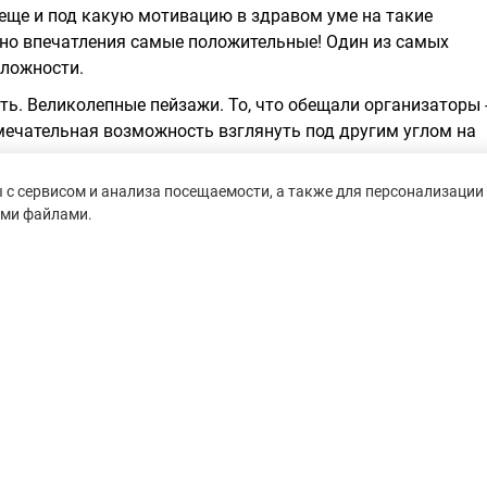
 еще и под какую мотивацию в здравом уме на такие
 но впечатления самые положительные! Один из самых
сложности.
ть. Великолепные пейзажи. То, что обещали организаторы 
мечательная возможность взглянуть под другим углом на
алека оценить вид на город с моря.
с сервисом и анализа посещаемости, а также для персонализации 
ства - трасса требует очень много сил. Особо не разгониш
ими файлами.
сли отстал крайне тяжело.
untain-race.ru» разрешено
сылки на исходный