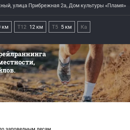
жный, улица Прибрежная 2а, Дом культуры «Пламя»
0 км
Т12
12 км
Т5
5 км
Ка
трейлраннинга
 местности,
йлов.
м по заповедным лесам