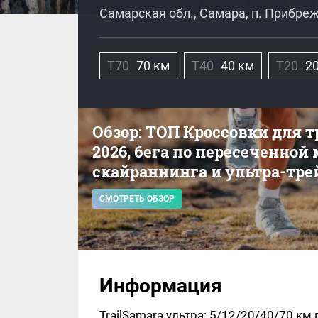
Самарская обл., Самара, п. Прибре
Т70
70 км
Т40
40 км
Т20
2
Обзор: ТОП Кроссовки для 
2026, бега по пересеченной
скайраннинга и ультра-тре
СМОТРЕТЬ ОБЗОР
Информация
TrailSamara ультра: 5/12/20/40/70 к