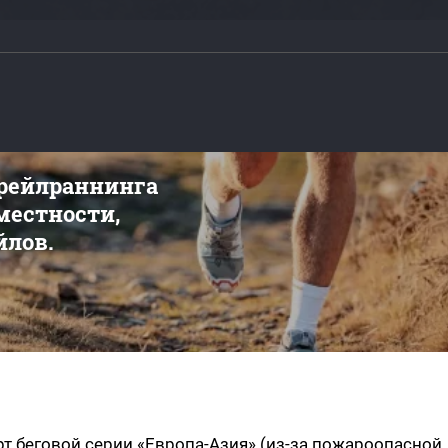
трейлраннинга
 местности,
йлов.
арт беговой серии «Европа-Азия» (из-за пожароопасной