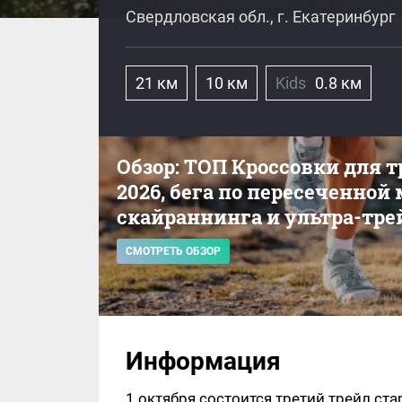
Свердловская обл., г. Екатеринбург
21 км
10 км
Kids
0.8 км
Обзор: ТОП Кроссовки для 
2026, бега по пересеченной
скайраннинга и ультра-тре
СМОТРЕТЬ ОБЗОР
Информация
1 октября состоится третий трейл ст