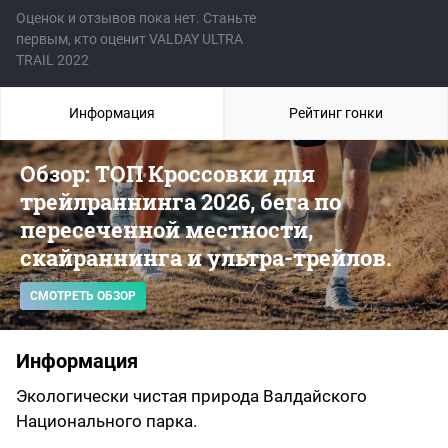
Оценок и отзывов пока нет. Станьте
первым, кто оценит VALDAY ULTRA
TRAIL 2022
Информация
Рейтинг гонки
Обзор: ТОП Кроссовки для
трейлраннинга 2026, бега по
пересеченной местности,
скайраннинга и ультра-трейлов.
СМОТРЕТЬ ОБЗОР
Информация
Экологически чистая природа Валдайского
Национального парка.