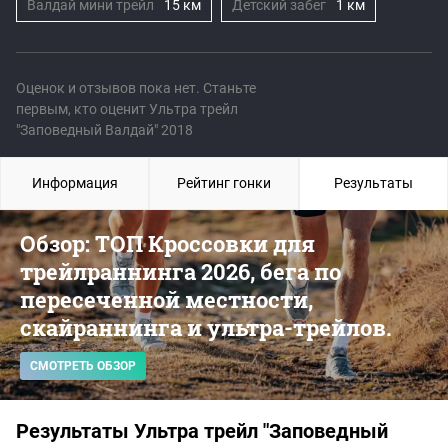
Валдай мини трейл
15 км
Детский забег
1 км
Оценок и отзывов пока нет. Станьте
первым, кто оценит Ультра трейл
"Заповедный Валдай" 2018
Информация
Рейтинг гонки
Результаты
Обзор: ТОП Кроссовки для
трейлраннинга 2026, бега по
пересеченной местности,
скайраннинга и ультра-трейлов.
СМОТРЕТЬ ОБЗОР
Результаты Ультра трейл "Заповедный