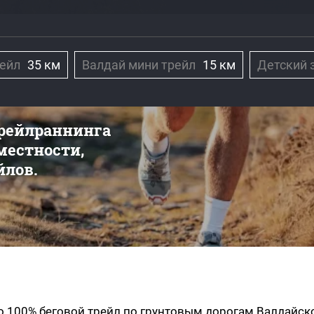
рейл
35 км
Валдай мини трейл
15 км
Детский 
трейлраннинга
 местности,
йлов.
то 100% беговой трейл по грунтовым дорогам Валдайск