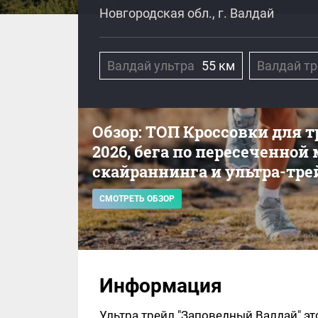
Новгородская обл., г. Валдай
Валдай ультра
55 км
Валдай т
Обзор: ТОП Кроссовки для 
2026, бега по пересеченной
скайраннинга и ультра-тре
СМОТРЕТЬ ОБЗОР
Информация
Ультра трейл "Заповедный Валдай" э