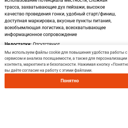
использование потенциала местности, сложная
трасса, захватывающие дух пейзажи, высокое
качество проведения гонки, удобный старт/финиш,
доступная маркировка, вкусные пункты питания,
всеобъемлющая логистика, всеохватывающее
информационное сопровождение
Недостатки:
Отсутствуют
Мы используем файлы cookie для повышения удобства работы с
сервисом и анализа посещаемости, а также для персонализации
контента, маркетинга и безопасности. Нажимая кнопку «Понятно
Рекомендуем
вы даёте согласие на работу с этими файлами.
Все гонки
Непромокаемые кроссовки для бега зимой и
Уссури-трейл
трейлраннинга 2026. Для города и бездорожья -
Понятно
мембраной и шипами
Политика конфиденциальности