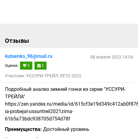
Отзывы
kutsenko_96@mail.ru
08 апреля 2022 14:54
Оценки:
5
5
Участник: УССУРИ-ТРЕЙЛ.ЛЕТО 2022
Подробный анализ зимней гонки из серии "УССУРИ-
ТРЕЙЛА"
https://zen.yandex.ru/media/id/615cf3e19d349c412ab0f876
ia-probejal-ussuritreil2021zima-
61b5a73bdc938705d754d78f
Преимущества:
Достойный уровень