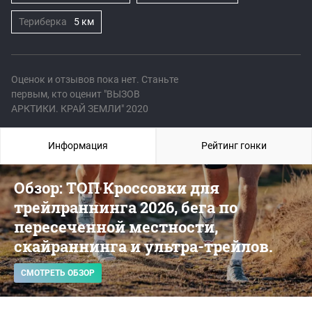
Териберка
5 км
Оценок и отзывов пока нет. Станьте
первым, кто оценит "ВЫЗОВ
АРКТИКИ. КРАЙ ЗЕМЛИ" 2020
Информация
Рейтинг гонки
Обзор: ТОП Кроссовки для
трейлраннинга 2026, бега по
пересеченной местности,
скайраннинга и ультра-трейлов.
СМОТРЕТЬ ОБЗОР