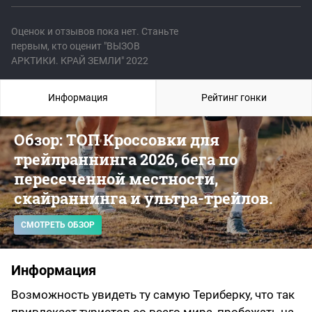
Оценок и отзывов пока нет. Станьте
первым, кто оценит "ВЫЗОВ
АРКТИКИ. КРАЙ ЗЕМЛИ" 2022
Информация
Рейтинг гонки
Обзор: ТОП Кроссовки для
трейлраннинга 2026, бега по
пересеченной местности,
скайраннинга и ультра-трейлов.
СМОТРЕТЬ ОБЗОР
Информация
Возможность увидеть ту самую Териберку, что так