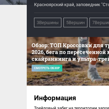
Красноярский край, заповедник "Ст
3Вершины
5Вершин
7Верши
Обзор: ТОП Кроссовки для 
2026, бега по пересеченной
скайраннинга и ультра-тре
СМОТРЕТЬ ОБЗОР
Информация
Трейловый забег на территории запов