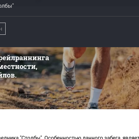
олбы"
н
трейлраннинга
 местности,
йлов.
едника "Столбы". Особенностью данного забега, являе