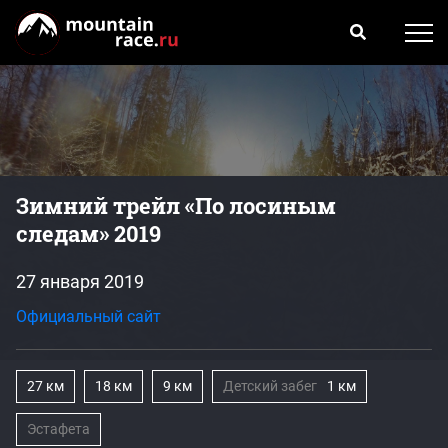
Зимний трейл «По лосиным
следам» 2019
27 января 2019
Официальный сайт
27 км
18 км
9 км
Детский забег
1 км
Эстафета