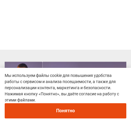
Мы используем файлы cookie для повышения удобства
работы с сервисом и анализа посещаемости, а также для
персонализации контента, маркетинга и безопасности.
Нажимая кнопку «Понятно», вы даёте согласие на работу с
Рекомендуем
этими файлами.
Непромокаемые кроссовки для бега зимой и
трейлраннинга 2026. Для города и
Понятно
бездорожья - с мембраной и шипами