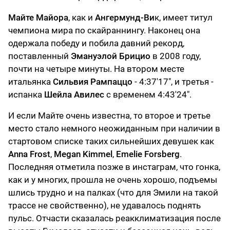
Майте Майора
, как и
Ангермунд-Ви
к, имеет титул
чемпиона мира по скайраннингу. Наконец она
одержала победу и побила давний рекорд,
поставленный
Эмануэлой Брицио
в 2008 году,
почти на четыре минуты. На втором месте
итальянка
Сильвия Рампаццо
- 4:37'17", и третья -
испанка
Шейла Авилес
с временем 4:43'24".
И если Майте очень известна, то второе и третье
место стало немного неожиданным при наличии в
стартовом списке таких сильнейших девушек как
Anna Frost
,
Megan Kimmel
,
Emelie Forsberg
.
Последняя отметила позже в инстаграм, что гонка,
как и у многих, прошла не очень хорошо, подъемы
шлись трудно и на палках (что для Эмили на такой
трассе не свойственно), не удавалось поднять
пульс. Отчасти сказалась реакклиматизация после