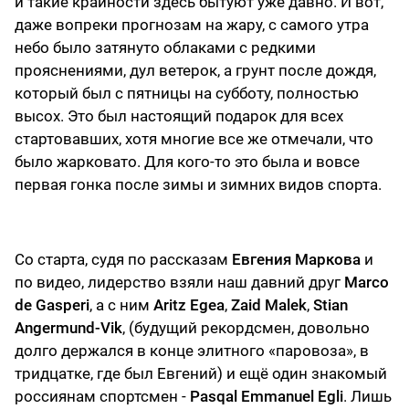
и такие крайности здесь бытуют уже давно. И вот,
даже вопреки прогнозам на жару, с самого утра
небо было затянуто облаками с редкими
прояснениями, дул ветерок, а грунт после дождя,
который был с пятницы на субботу, полностью
высох. Это был настоящий подарок для всех
стартовавших, хотя многие все же отмечали, что
было жарковато. Для кого-то это была и вовсе
первая гонка после зимы и зимних видов спорта.
Со старта, судя по рассказам
Евгения Маркова
и
по видео, лидерство взяли наш давний друг
Marco
de Gasperi
, а с ним
Aritz Egea
,
Zaid Malek
,
Stian
Angermund-Vik
, (будущий рекордсмен, довольно
долго держался в конце элитного «паровоза», в
тридцатке, где был Евгений) и ещё один знакомый
россиянам спортсмен -
Pasqal Emmanuel Egli
. Лишь