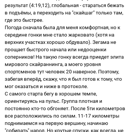
результат (4:19,12), глобальная - стараться бежать
в подъёмы, а переходить на "скайшаг" только там,
где это быстрее.
Погода сначала была для меня комфортная, но к
середине гонки мне стало жарковато (хотя на
верхних участках хорошо обдувало). Зегама не
прощает быстрого начала или недооценки
соперников! На такую гонку всегда приедет элита
мирового скайраннинга, а моего уровня
спортсменов тут человек 20 наверное. Поэтому,
забегая вперёд, скажу, что я был готов к тому, что
мог оказаться и ниже в протоколе.
С самого старта бегу в хорошем темпе,
ориентируясь на пульс. Группа плотная и
постоянно кто-то обгоняет. После 5ти километров
все расположились по силам. 11-17 километры
поднимаемся на первую вершину, начинаю
"собирать" народ. Но крутые спуски, как всегда, не