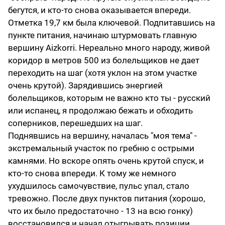
бегутся, и кто-то снова оказывается впереди.
Отметка 19,7 км была ключевой. Подпитавшись на
пункте питания, начинаю штурмовать главную
вершину Aizkorri. Нереально много народу, живой
коридор в метров 500 из болельщиков не дает
переходить на шаг (хотя уклон на этом участке
очень крутой). Зарядившись энергией
болельщиков, которым не важно кто ты - русский
или испанец, я продолжаю бежать и обходить
соперников, перешедших на шаг.
Поднявшись на вершину, началась "моя тема" -
экстремальный участок по гребню с острыми
камнями. Но вскоре опять очень крутой спуск, и
кто-то снова впереди. К тому же немного
ухудшилось самочувствие, пульс упал, стало
тревожно. После двух пунктов питания (хорошо,
что их было предостаточно - 13 на всю гонку)
восстановился и начал отыгрывать позиции,