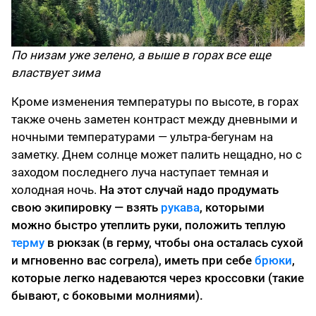
По низам уже зелено, а выше в горах все еще
властвует зима
Кроме изменения температуры по высоте, в горах
также очень заметен контраст между дневными и
ночными температурами — ультра-бегунам на
заметку. Днем солнце может палить нещадно, но с
заходом последнего луча наступает темная и
холодная ночь.
На этот случай надо продумать
свою экипировку — взять
рукава
, которыми
можно быстро утеплить руки, положить теплую
терму
в рюкзак (в герму, чтобы она осталась сухой
и мгновенно вас согрела), иметь при себе
брюки
,
которые легко надеваются через кроссовки (такие
бывают, с боковыми молниями).