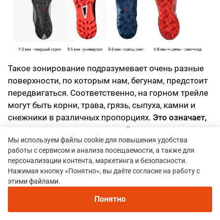
Такое зонирование подразумевает очень разные
поверхности, по которым нам, бегунам, предстоит
передвигаться. Соответственно, на горном трейле
могут быть корни, трава, грязь, сыпуха, камни и
снежники в различных пропорциях.
Это означает,
что вам очень пригодятся трейловые кроссовки с
Мы используем файлы cookie для повышения удобства
универсальным протектором для горных условий.
работы с сервисом и анализа посещаемости, а также для
Совсем уж идеальной пары и для грязи, и для
персонализации контента, маркетинга и безопасности.
курумника, конечно, не найдется, но вы можете
Нажимая кнопку «Понятно», вы даёте согласие на работу с
ориентироваться либо на профиль трассы, либо на
этими файлами.
собственные сильные или слабые стороны,
Понятно
выбирая, какой участок вам будет более критично
преодолеть с максимальным комфоротом.