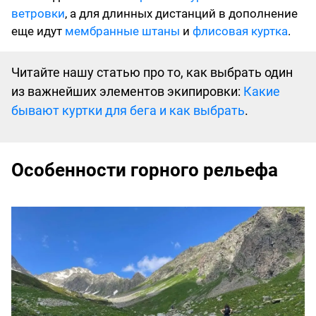
ветровки
, а для длинных дистанций в дополнение
еще идут
мембранные штаны
и
флисовая куртка
.
Читайте нашу статью про то, как выбрать один
из важнейших элементов экипировки:
Какие
бывают куртки для бега и как выбрать
.
Особенности горного рельефа