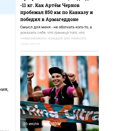
-11 кг. Как Артём Чернов
пробежал 850 км по Кавказу и
победил в Армагеддоне
Смысл для меня - не обогнать кого-то, а
доказать себе, что граница того, что
«невозможно», каждый раз немного
сдвигается.
ния,
26 июля