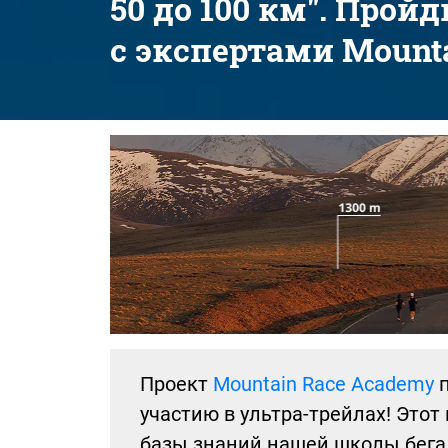
50 до 100 км". Прой
с экспертами Mounta
Проект
Mountain Race Academy
п
участию в ультра-трейлах! Этот
базы знаний нашей школы бега