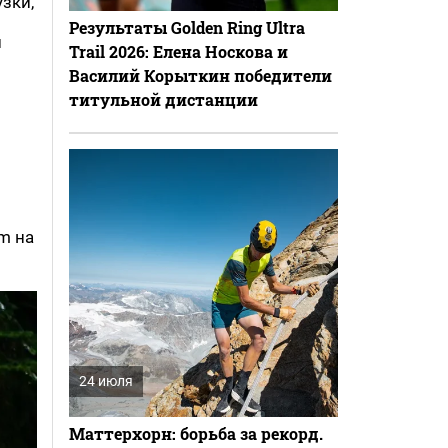
зки,
Результаты Golden Ring Ultra
и
Trail 2026: Елена Носкова и
Василий Корыткин победители
титульной дистанции
m на
24 июля
Маттерхорн: борьба за рекорд.