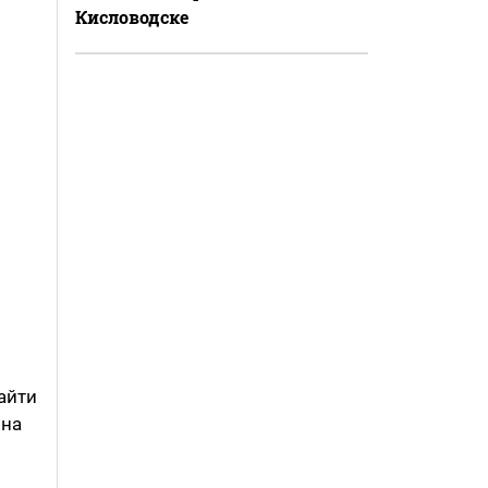
Кисловодске
айти
 на