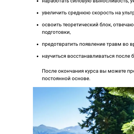
наработать силовую выносливость, ук
увеличить среднюю скорость на ультр
освоить теоретический блок, отвеча
подготовки,
предотвратить появление травм во в
научиться восстанавливаться после 
После окончания курса вы можете пр
постоянной основе.