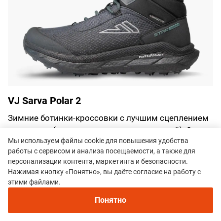
VJ Sarva Polar 2
Зимние ботинки-кроссовки с лучшим сцеплением
на планете (по заявлению производителей). Здесь
Мы используем файлы cookie для повышения удобства
на подошве расположено 17 шипов в виде
работы с сервисом и анализа посещаемости, а также для
звездочек, которые намертво цепляются на снегу
персонализации контента, маркетинга и безопасности.
и льду. Мена межподошвы у этих ботинок такая же,
Нажимая кнопку «Понятно», вы даёте согласие на работу с
как и в беговых моделях, —
PerFOAMance,
что,
этими файлами.
конечно, поможет преодолевать километр за
Понятно
километром на зимнем хайкинге. Внутри есть
утепление флисом, а также непромокаемая