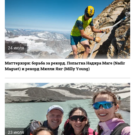
24 июля
Маттерхорн: борьба за рекорд. Попытка Надира Маге (Nadir
Maguet) и рекорд Милли Янг (Milly Young)
23 июля