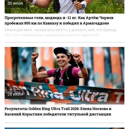
30 июля
Просроченные гели, медведь и -11 кг. Как Артём Чернов
пробежал 850 км по Кавказу и победил в Армагеддоне
Смысл для меня - не обогнать кого-то, а доказать себе, что граница
того, что «невозможно», каждый раз немного сдвигается.
26 июля
Результаты Golden Ring Ultra Trail 2026: Елена Носкова и
Василий Корыткин победители титульной дистанции