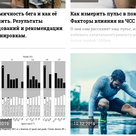
мичность бега и как её
Как измерить пульс в пок
ить. Результаты
Факторы влияния на ЧСС
дований и рекомендации
О чем нам расскажет наш пульс, и
енировкам.
избежать капитального ремонта м
после первой 1000км
.2019
10.12.2019