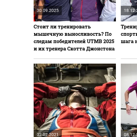
30.09.2025
18.12
Стоит ли тренировать
Трени
мышечную выносливость? По
спорт
следам победителей UTMB 2025
шага 
и их тренера Скотта Джонстона
02.02.2021
08.12