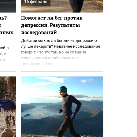
16 февраля
вь?
Помогает ли бег против
й
депрессии. Результаты
енных
исследований
Действительно ли бег лечит депрессию
лучше лекарств? Недавнее исследование
ной в
говорит, что это так, но не спешите
в, и
отказываться от абонемента в
ть.
тренажерный зал.