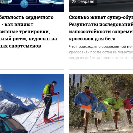
рта
28 февраля
бельность сердечного
Сколько живет супер-обу
 - как влияют
Результаты исследовани
сивные тренировки,
износостойкости соврем
чный ритм, недосып на
кроссовок для бега
лых спортсменов
Что происходит с современной пе
кроссовках после сотен километро
когда их действительно стоит меня