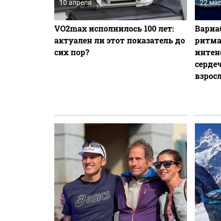
10 апреля
22 ма
VO2max исполнилось 100 лет:
Вариа
актуален ли этот показатель до
ритма
сих пор?
интен
серде
взрос