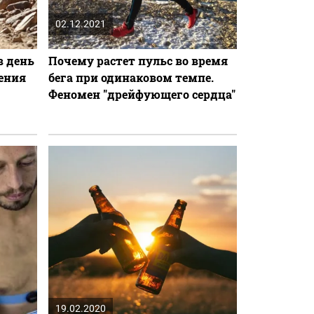
02.12.2021
в день
Почему растет пульс во время
тения
бега при одинаковом темпе.
Феномен "дрейфующего сердца"
19.02.2020