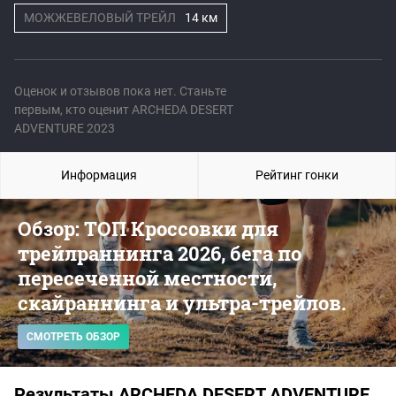
МОЖЖЕВЕЛОВЫЙ ТРЕЙЛ
14 км
Оценок и отзывов пока нет. Станьте
первым, кто оценит ARCHEDA DESERT
ADVENTURE 2023
Информация
Рейтинг гонки
Обзор: ТОП Кроссовки для
трейлраннинга 2026, бега по
пересеченной местности,
скайраннинга и ультра-трейлов.
СМОТРЕТЬ ОБЗОР
Результаты ARCHEDA DESERT ADVENTURE