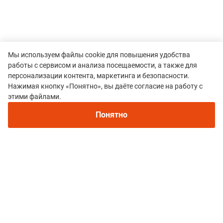
Мы используем файлы cookie для повышения удобства
работы с сервисом и анализа посещаемости, а также для
персонализации контента, маркетинга и безопасности.
Нажимая кнопку «Понятно», вы даёте согласие на работу с
Рекомендуем
этими файлами.
Непромокаемые кроссовки для бега зимой и
трейлраннинга 2026. Для города и
Понятно
Все гонки
бездорожья - с мембраной и шипами
ARCHEDA DESERT ADVENTURE
Политика конфиденциальности
© 2015–2026 mountain-race.ru