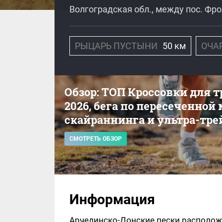
Волгоградская обл., между пос. Фр
РЫЦАРЬ ПУСТЫНИ
50 км
ОЧА
Обзор: ТОП Кроссовки для 
2026, бега по пересеченной
скайраннинга и ультра-тре
СМОТРЕТЬ ОБЗОР
Информация
Арчединско-Донские пески располож