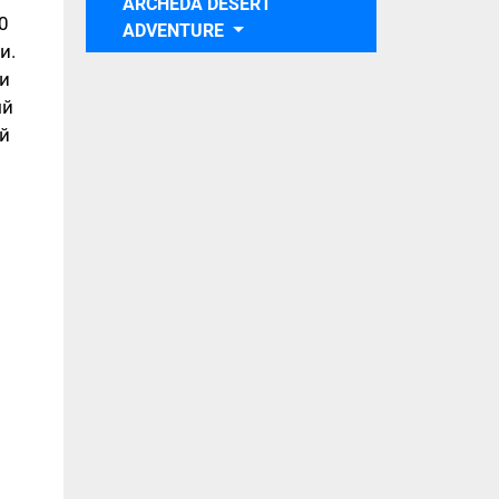
ARCHEDA DESERT
0
ADVENTURE
и.
ки
ый
ой