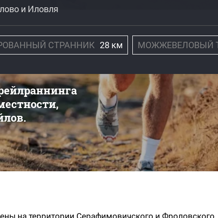
олово и Иловля
РОВАННЫЙ СТРАННИК
28 км
МОЖЖЕВЕЛОВЫЙ 
трейлраннинга
 местности,
йлов.
ены на территории Серафимовичского и Фроловского