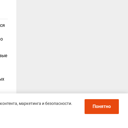
ься
но
вые
ых
контента, маркетинга и безопасности.
Понятно