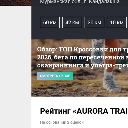
Мурманская обл., г. Кандалакша
60 км
42 км
30 км
10 км
Обзор: ТОП Кроссовки для 
2026, бега по пересеченной
скайраннинга и ультра-тре
СМОТРЕТЬ ОБЗОР
Рейтинг «AURORA TRAI
На основании 2 оценок