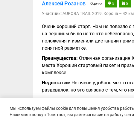
Алексей Розанов
Оценки:
5
5
Участник: AURORA TRAIL 2019, Корона – 42 км
Очень хороший старт. Нам не повезло с 
на вершины было не то что небезопасно
положения и изменили дистанции прямо 
понятной разметке.
Преимущества:
Отличная организация Х
места Хороший стартовый пакет и приз
комплексе
Недостатки:
Не очень удобное место ста
раздевалок, но это связано с тем, что
Мы используем файлы cookie для повышения удобства работы 
Нажимая кнопку «Понятно», вы даёте согласие на работу с эт
Светлана Плисова
Оценки:
5
5