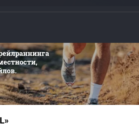
трейлраннинга
 местности,
йлов.
L»