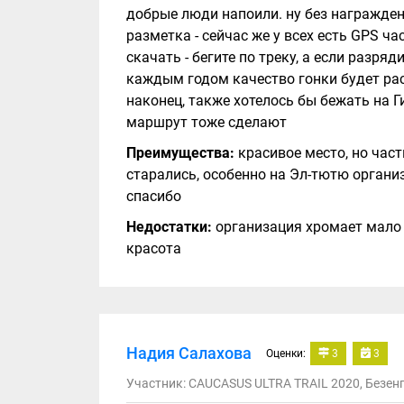
добрые люди напоили. ну без награждени
разметка - сейчас же у всех есть GPS ча
скачать - бегите по треку, а если разря
каждым годом качество гонки будет ра
наконец, также хотелось бы бежать на Г
маршрут тоже сделают
Преимущества:
красивое место, но част
старались, особенно на Эл-тютю органи
спасибо
Недостатки:
организация хромает мало 
красота
Надия Салахова
Оценки:
3
3
Участник: CAUCASUS ULTRA TRAIL 2020, Безенг