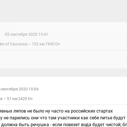
05 сентября 2020 15:41
es of Caucasus – 152 км 7890 D+
 сентября 2020 10:04
и – 57 км 2420 D+
 явных ляпов не было ну часто на российских стартах
ну не парились они что там участники как себе питье будут
а должна быть речушка - если повезет вода будет чистой; б