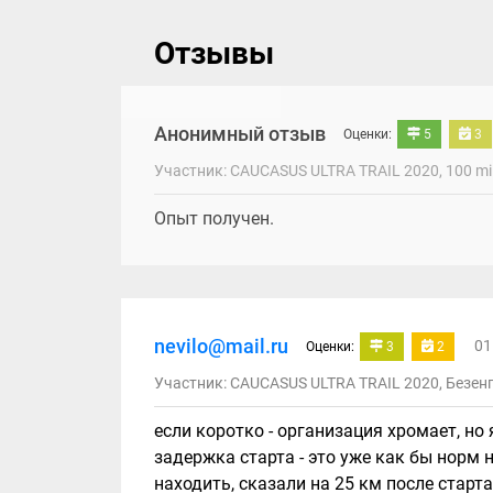
Отзывы
Анонимный отзыв
Оценки:
5
3
Участник: CAUCASUS ULTRA TRAIL 2020, 100 mil
Опыт получен.
nevilo@mail.ru
01
Оценки:
3
2
Участник: CAUCASUS ULTRA TRAIL 2020, Безенг
если коротко - организация хромает, но
задержка старта - это уже как бы норм 
находить, сказали на 25 км после старт