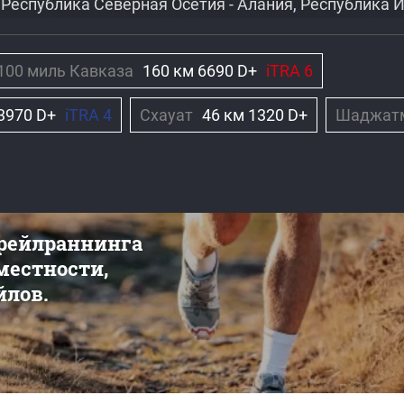
Республика Северная Осетия - Алания, Республика 
100 миль Кавказа
160 км 6690 D+
iTRA 6
3970 D+
iTRA 4
Схауат
46 км 1320 D+
Шаджат
трейлраннинга
 местности,
йлов.