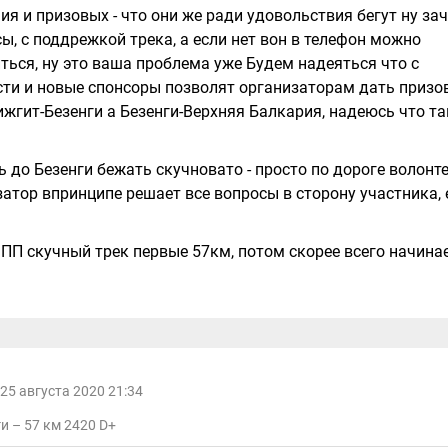
я и призовых - что они же ради удовольствия бегут ну за
сы, с поддрежкой трека, а если нет вон в телефон можно
диться, ну это ваша проблема уже Будем надеяться что с
сти и новые спонсоры позволят организаторам дать призо
ижгит-Безенги а Безенги-Верхняя Балкария, надеюсь что т
ь до Безенги бежать скучновато - просто по дороге волонт
затор впринципе решает все вопросы в сторону участника,
ПП скучный трек первые 57км, потом скорее всего начина
25 августа 2020 21:34
и – 57 км 2420 D+