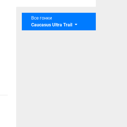
Все гонки
Caucasus Ultra Trail