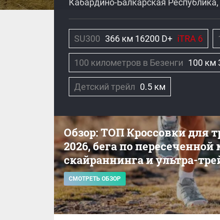
Кабардино-Балкарская Республика, 
SU300
366 км 16200 D+
iTRA 6
100 километров в Безенги
100 км 
Детский трейл
0.5 км
Обзор: ТОП Кроссовки для 
2026, бега по пересеченной
скайраннинга и ультра-тре
СМОТРЕТЬ ОБЗОР