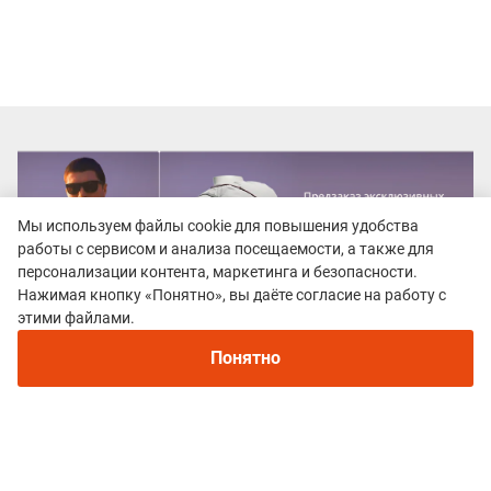
Мы используем файлы cookie для повышения удобства
работы с сервисом и анализа посещаемости, а также для
персонализации контента, маркетинга и безопасности.
Нажимая кнопку «Понятно», вы даёте согласие на работу с
Рекомендуем
этими файлами.
Непромокаемые кроссовки для бега зимой и
трейлраннинга 2026. Для города и
Понятно
бездорожья - с мембраной и шипами
Все гонки
Burabay Ice