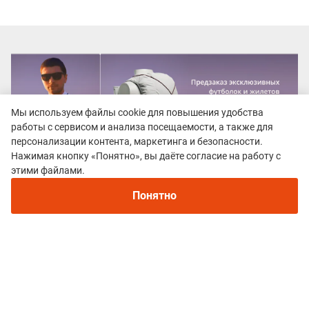
Мы используем файлы cookie для повышения удобства
работы с сервисом и анализа посещаемости, а также для
персонализации контента, маркетинга и безопасности.
Нажимая кнопку «Понятно», вы даёте согласие на работу с
Рекомендуем
этими файлами.
Непромокаемые кроссовки для бега зимой и
трейлраннинга 2026. Для города и
Понятно
бездорожья - с мембраной и шипами
Все гонки
Burabay Ice