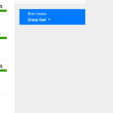
/5
Все гонки
Crazy Owl
5
/5