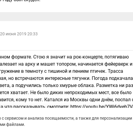
20 июня 2019 20:33
чном формате. Стою я значит на рок-концерте, потягиваю
залезает на арку и машет топором, начинается фейерверк и
гружение в темноту с тишиной и пением птичек. Трасса
ая, но встречаются интересные тягунки. Погода подкачала
вета, а подучились только хмурые облака. Разметка ни ра
ется хватает. Не было диких непроходимых мест, все было
авится, кому то нет. Катался из Москвы одни днём, поспал 
а что рассказывать, смотрите: https://youtu.be/YWj6dyeb7
 с этими ребятами все четко ;-) классный новый ночной
с сервисом и анализа посещаемости, а также для персонализации 
ими файлами.