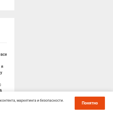
 все
 я
зу
с
VA
контента, маркетинга и безопасности.
Понятно