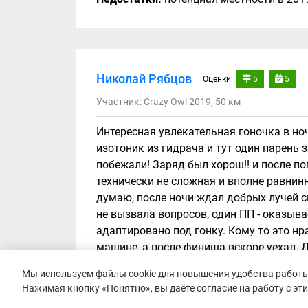
Николай Рябцов
Оценки:
5
5
Участник: Crazy Owl 2019, 50 км
Интересная увлекательная гоночка в но
изотоник из гидрача и тут один парень 
побежали! Заряд был хорош!! и после по
технически не сложная и вполне равнинн
думаю, после ночи ждал добрых лучей с
не вызвала вопросов, один ПП - оказыва
адаптировано под гонку. Кому то это нр
машине, а после финиша вскоре уехал. Д
Преимущества:
Команда организаторов !
Мы используем файлы cookie для повышения удобства работы 
формат.
Нажимая кнопку «Понятно», вы даёте согласие на работу с эт