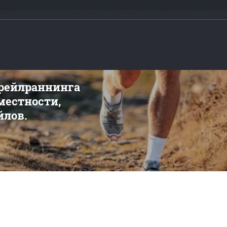
трейлраннинга
 местности,
йлов.