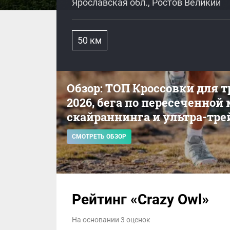
Ярославская обл., Ростов Великий
50 км
Обзор: ТОП Кроссовки для 
2026, бега по пересеченной
скайраннинга и ультра-тре
СМОТРЕТЬ ОБЗОР
Рейтинг «Crazy Owl»
На основании 3 оценок