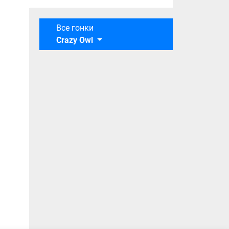
Все гонки
Crazy Owl