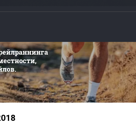
трейлраннинга
 местности,
йлов.
2018