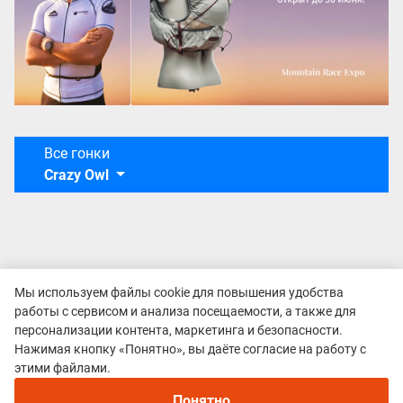
Все гонки
Crazy Owl
Мы используем файлы cookie для повышения удобства
работы с сервисом и анализа посещаемости, а также для
персонализации контента, маркетинга и безопасности.
Нажимая кнопку «Понятно», вы даёте согласие на работу с
Политика конфиденциальности
этими файлами.
© 2015–2026 mountain-race.ru
Понятно
Полное или частичное копирование материалов сайта «mountain-race.ru»