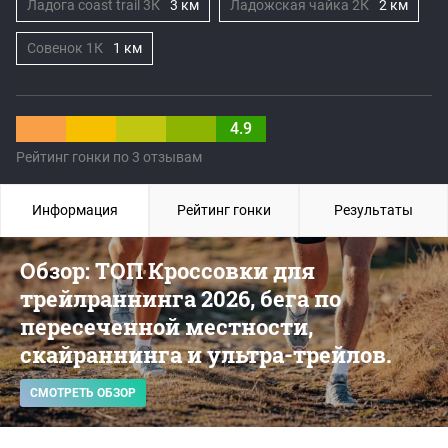
Ладога coast trail 3К
3 км
Ладожская чайка 2К
2 км
Совенок 1К
1 км
4.9
Рейтинг гонки по 3 отзывам
Информация
Рейтинг гонки
Результаты
Обзор: ТОП Кроссовки для
трейлраннинга 2026, бега по
пересеченной местности,
скайраннинга и ультра-трейлов.
СМОТРЕТЬ ОБЗОР