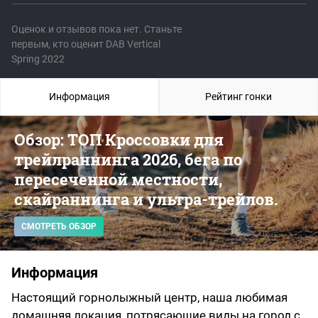
Оценок и отзывов пока нет. Станьте
первым, кто оценит DAB Vertical
Spring 2022
Информация
Рейтинг гонки
Обзор: ТОП Кроссовки для
трейлраннинга 2026, бега по
пересеченной местности,
скайраннинга и ультра-трейлов.
СМОТРЕТЬ ОБЗОР
Информация
Настоящий горнолыжный центр, наша любимая
домашняя локация, потрясающие виды на город с