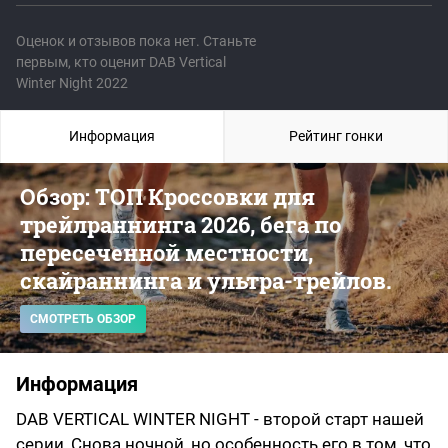
Оценок и отзывов пока нет. Станьте
первым, кто оценит DAB Vertical
Winter Night 2022
Информация
Рейтинг гонки
Обзор: ТОП Кроссовки для
трейлраннинга 2026, бега по
пересеченной местности,
скайраннинга и ультра-трейлов.
СМОТРЕТЬ ОБЗОР
Информация
DAB VERTICAL WINTER NIGHT - второй старт нашей
серии, Снова ночной, но особенность его в том, что