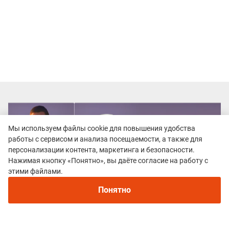
Мы используем файлы cookie для повышения удобства
работы с сервисом и анализа посещаемости, а также для
персонализации контента, маркетинга и безопасности.
Нажимая кнопку «Понятно», вы даёте согласие на работу с
Рекомендуем
этими файлами.
Непромокаемые кроссовки для бега зимой и
трейлраннинга 2026. Для города и
Понятно
бездорожья - с мембраной и шипами
Все гонки