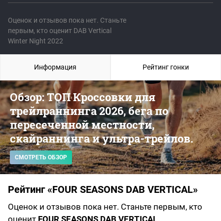
Оценок и отзывов пока нет. Станьте
первым, кто оценит DAB Vertical
Winter Night 2022
Информация
Рейтинг гонки
Обзор: ТОП Кроссовки для
трейлраннинга 2026, бега по
пересеченной местности,
скайраннинга и ультра-трейлов.
СМОТРЕТЬ ОБЗОР
Рейтинг «FOUR SEASONS DAB VERTICAL»
Оценок и отзывов пока нет. Станьте первым, кто
оценит
FOUR SEASONS DAB VERTICAL