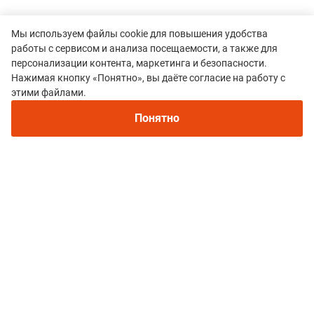
Мы используем файлы cookie для повышения удобства
работы с сервисом и анализа посещаемости, а также для
персонализации контента, маркетинга и безопасности.
Нажимая кнопку «Понятно», вы даёте согласие на работу с
Рекомендуем
этими файлами.
Непромокаемые кроссовки для бега зимой и
Все гонки
трейлраннинга 2026. Для города и
Понятно
FOUR SEASONS DAB VERTICAL
бездорожья - с мембраной и шипами
Политика конфиденциальности
© 2015–2026 mountain-race.ru
Полное или частичное копирование материалов сайта «mountain-race.ru»
разрешено только при обязательном указании источника и прямой
ссылки на исходный материал.