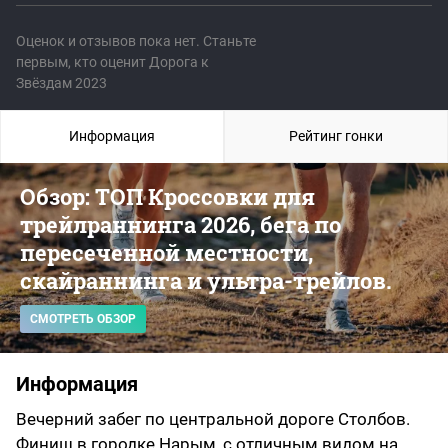
Оценок и отзывов пока нет. Станьте
первым, кто оценит Дорога к
Звёздам 2023
Информация
Рейтинг гонки
Обзор: ТОП Кроссовки для
трейлраннинга 2026, бега по
пересеченной местности,
скайраннинга и ультра-трейлов.
СМОТРЕТЬ ОБЗОР
Информация
Вечерний забег по центральной дороге Столбов.
Финиш в городке Нарым, с отличным видом на