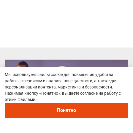
Мы используем файлы cookie для повышения удобства
работы с сервисом и анализа посещаемости, а также для
персонализации контента, маркетинга и безопасности.
Нажимая кнопку «Понятно», вы даёте согласие на работу с
Рекомендуем
этими файлами.
Непромокаемые кроссовки для бега зимой и
трейлраннинга 2026. Для города и
Понятно
бездорожья - с мембраной и шипами
Все гонки