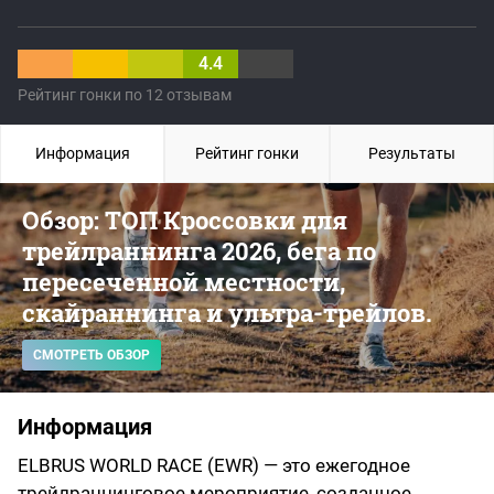
4.4
Рейтинг гонки по 12 отзывам
Информация
Рейтинг гонки
Результаты
Обзор: ТОП Кроссовки для
трейлраннинга 2026, бега по
пересеченной местности,
скайраннинга и ультра-трейлов.
СМОТРЕТЬ ОБЗОР
Информация
ELBRUS WORLD RACE (EWR) — это ежегодное
трейлраннинговое мероприятие, созданное