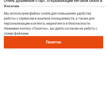
Очень душевный старт, открывающий беговой сезон в
Хакасии
Мы используем файлы cookie для повышения удобства
Преимущества:
Относительно небольшая дистанция,
работы с сервисом и анализа посещаемости, а также для
подходящая даже для новичков. И в то же время из-за
персонализации контента, маркетинга и безопасности.
приличного набора, окло 1000, позволяет
Нажимая кнопку «Понятно», вы даёте согласие на работу с
Рекомендуем
почувствовать все прелести горного трейла
этими файлами.
Непромокаемые кроссовки для бега зимой и
Недостатки:
Не обнаружены
трейлраннинга 2026. Для города и
Понятно
бездорожья - с мембраной и шипами
Все гонки
Электротрейл
Политика конфиденциальности