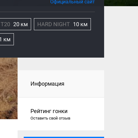
Официальный сайт
T20
20 км
HARD NIGHT
10 км
1 км
Информация
Рейтинг гонки
Оставить свой отзыв