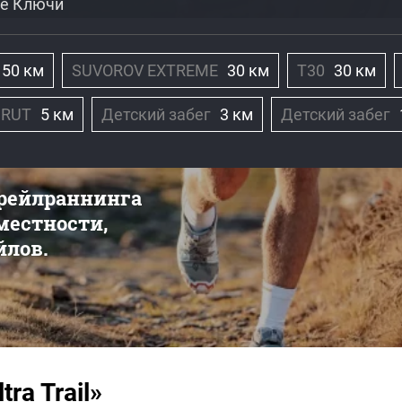
ие Ключи
50 км
SUVOROV EXTREME
30 км
T30
30 км
GRUT
5 км
Детский забег
3 км
Детский забег
трейлраннинга
 местности,
йлов.
ra Trail»