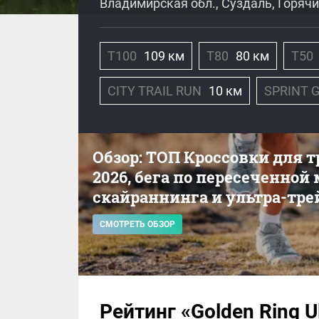
Владимирская обл., Суздаль, Горяч
T100
109 км
T80
80 км
T50
CITY TRAIL RUN
10 км
SPRINT 
Обзор: ТОП Кроссовки для 
2026, бега по пересеченной
скайраннинга и ультра-тре
СМОТРЕТЬ ОБЗОР
Рейтинг «Golden Ring Ult