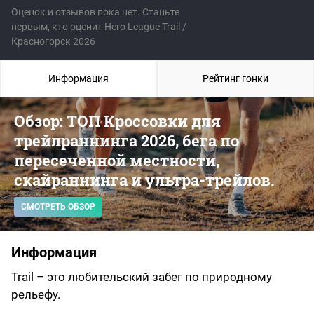
Оценок и отзывов пока нет. Станьте
первым, кто оценит Hero League Trail /
Красногорск 2026
Информация
Рейтинг гонки
Обзор: ТОП Кроссовки для
трейлраннинга 2026, бега по
пересеченной местности,
скайраннинга и ультра-трейлов.
СМОТРЕТЬ ОБЗОР
Информация
Trail – это любительский забег по природному
рельефу.