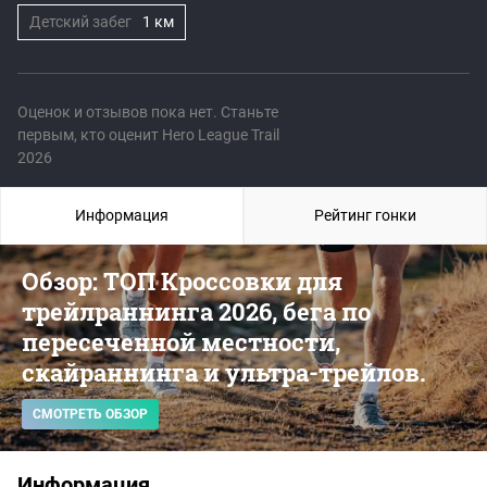
Детский забег
1 км
Оценок и отзывов пока нет. Станьте
первым, кто оценит Hero League Trail
2026
Информация
Рейтинг гонки
Обзор: ТОП Кроссовки для
трейлраннинга 2026, бега по
пересеченной местности,
скайраннинга и ультра-трейлов.
СМОТРЕТЬ ОБЗОР
Информация