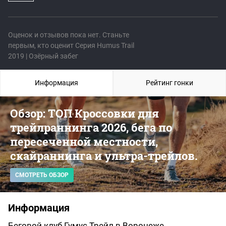
Оценок и отзывов пока нет. Станьте
первым, кто оценит Серия Humus Trail
2019 | Озёрный забег
Информация
Рейтинг гонки
Обзор: ТОП Кроссовки для
трейлраннинга 2026, бега по
пересеченной местности,
скайраннинга и ультра-трейлов.
СМОТРЕТЬ ОБЗОР
Информация
Беговой клуб Гумус Трейл в Воронеже